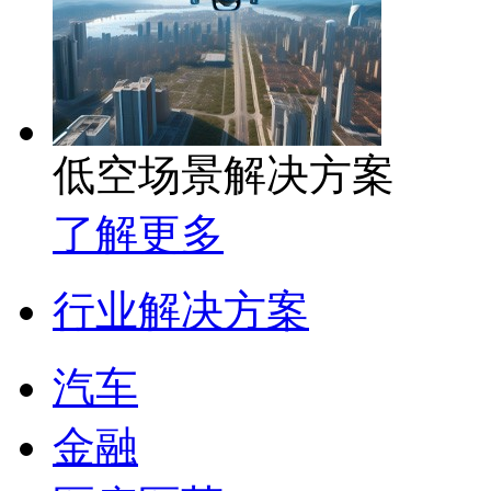
低空场景解决方案
了解更多
行业解决方案
汽车
金融