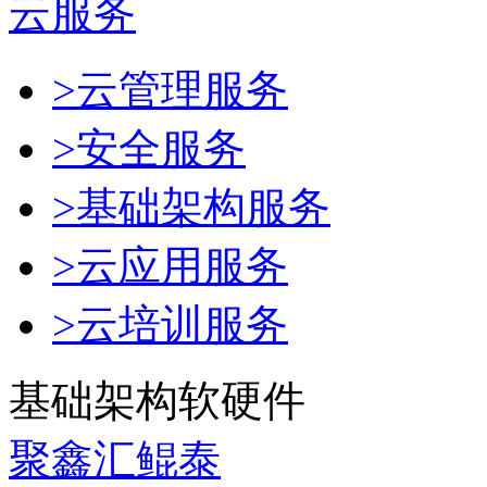
云服务
>云管理服务
>安全服务
>基础架构服务
>云应用服务
>云培训服务
基础架构软硬件
聚鑫汇鲲泰