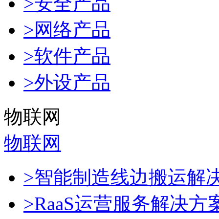
>安全产品
>网络产品
>软件产品
>外设产品
物联网
物联网
>智能制造线边搬运解
>RaaS运营服务解决方