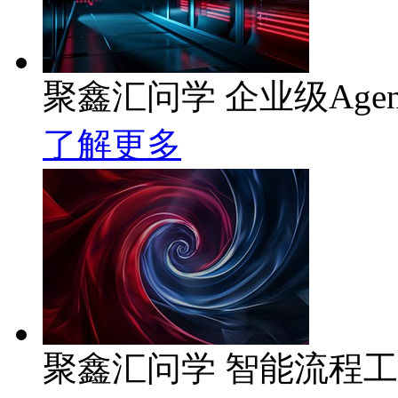
聚鑫汇问学 企业级Age
了解更多
聚鑫汇问学 智能流程