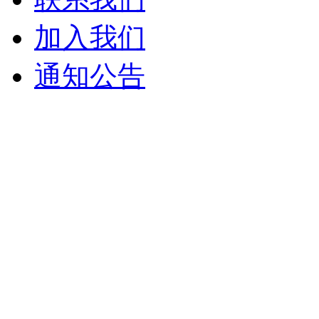
加入我们
通知公告