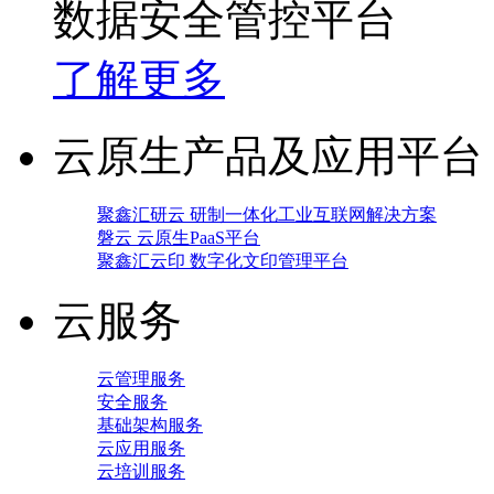
数据安全管控平台
了解更多
云原生产品及应用平台
聚鑫汇研云 研制一体化工业互联网解决方案
磐云 云原生PaaS平台
聚鑫汇云印 数字化文印管理平台
云服务
云管理服务
安全服务
基础架构服务
云应用服务
云培训服务