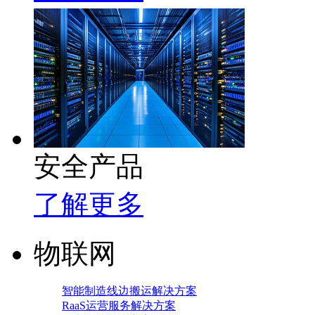
安全产品
了解更多
物联网
智能制造线边搬运解决方案
RaaS运营服务解决方案