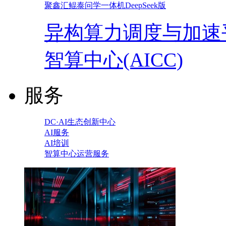
聚鑫汇鲲泰问学一体机DeepSeek版
异构算力调度与加速
智算中心(AICC)
服务
DC·AI生态创新中心
AI服务
AI培训
智算中心运营服务