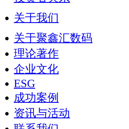
关于我们
关于聚鑫汇数码
理论著作
企业文化
ESG
成功案例
资讯与活动
联系我们