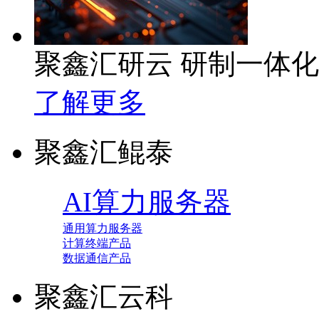
聚鑫汇研云 研制一体
了解更多
聚鑫汇鲲泰
AI算力服务器
通用算力服务器
计算终端产品
数据通信产品
聚鑫汇云科