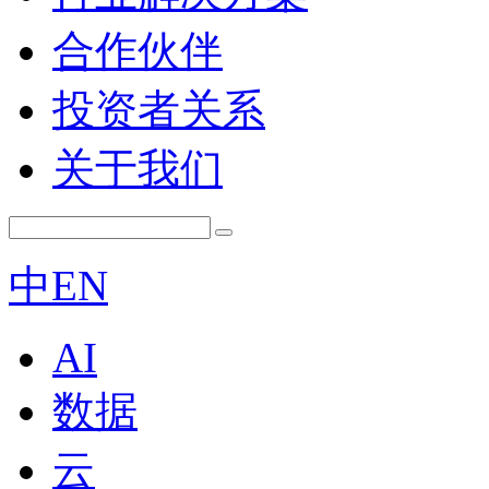
合作伙伴
投资者关系
关于我们
中
EN
AI
数据
云