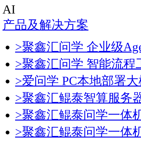
AI
产品及解决方案
>聚鑫汇问学 企业级Age
>聚鑫汇问学 智能流程
>爱问学 PC本地部署
>聚鑫汇鲲泰智算服务
>聚鑫汇鲲泰问学一体
>聚鑫汇鲲泰问学一体机De